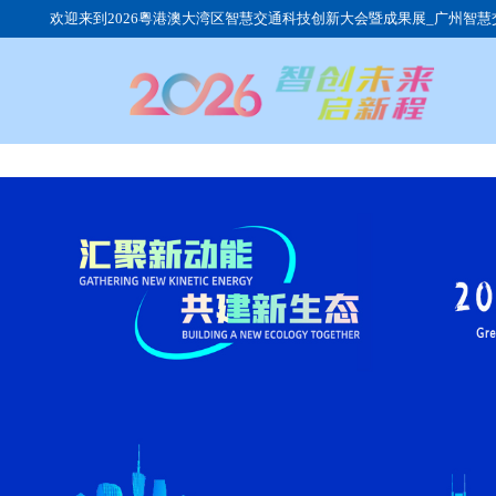
欢迎来到2026粵港澳大湾区智慧交通科技创新大会暨成果展_广州智慧
展会介绍
同期会议
参观时间
展品范围
展会动态
观众群体
组织机构
行业动态
展馆交通
日程安排
展会回顾
我要参观
参展流程
团体观众
我要参展
往届展商