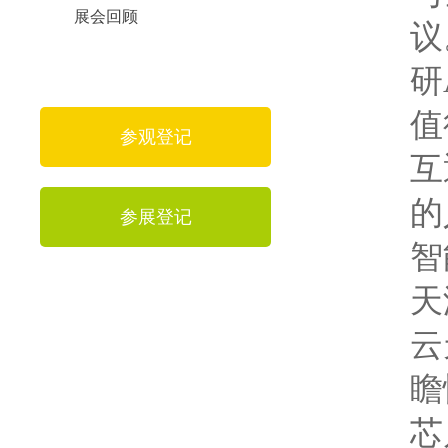
展会回顾
议
研
值
参观登记
互
的
参展登记
智
天
云
瞻
芯