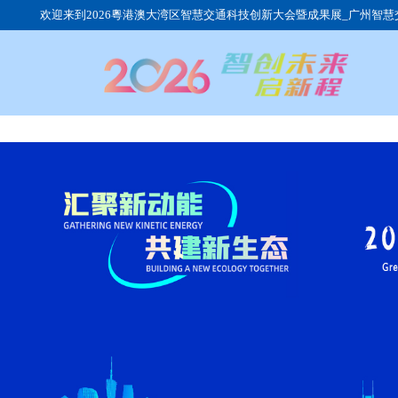
欢迎来到2026粵港澳大湾区智慧交通科技创新大会暨成果展_广州智慧
展会介绍
同期会议
参观时间
展品范围
展会动态
观众群体
组织机构
行业动态
展馆交通
日程安排
展会回顾
我要参观
参展流程
团体观众
我要参展
往届展商