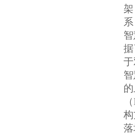
架
系
智
据
于
智
的
（
构
落