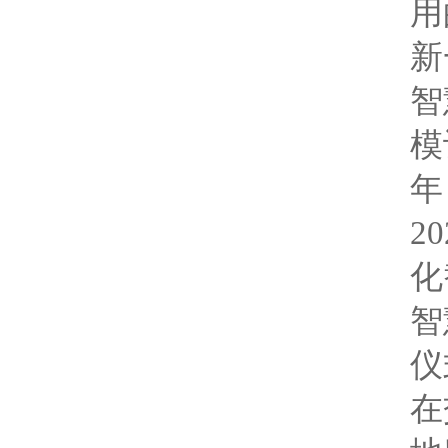
用
新
智
模
年
2
化
智
仪
在