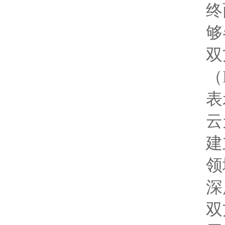
终
够
双
（
表
云
建
领
深
双